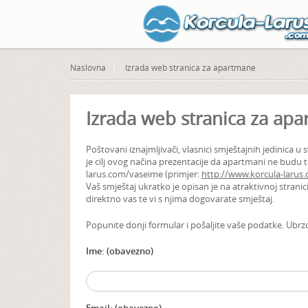
Naslovna
Izrada web stranica za apartmane
Izrada web stranica za ap
Poštovani iznajmljivači, vlasnici smještajnih jedinica
je cilj ovog načina prezentacije da apartmani ne budu t
larus.com/vaseime (primjer:
http://www.korcula-larus
Vaš smještaj ukratko je opisan je na atraktivnoj stranic
direktno vas te vi s njima dogovarate smještaj.
Popunite donji formular i pošaljite vaše podatke. Ubrz
Ime: (obavezno)