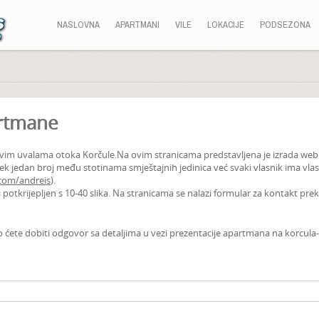
NASLOVNA
APARTMANI
VILE
LOKACIJE
PODSEZONA
artmane
 u svim uvalama otoka Korčule.Na ovim stranicama predstavljena je izrada web
ek jedan broj među stotinama smještajnih jedinica već svaki vlasnik ima vlas
.com/andreis
).
i potkrijepljen s 10-40 slika. Na stranicama se nalazi formular za kontakt pre
o ćete dobiti odgovor sa detaljima u vezi prezentacije apartmana na korcula