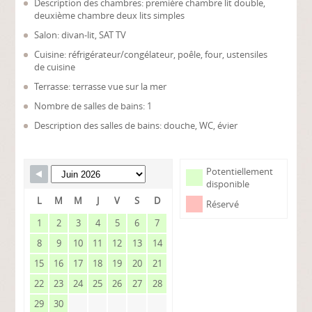
Description des chambres: première chambre lit double,
deuxième chambre deux lits simples
Salon: divan-lit, SAT TV
Cuisine: réfrigérateur/congélateur, poêle, four, ustensiles
de cuisine
Terrasse: terrasse vue sur la mer
Nombre de salles de bains: 1
Description des salles de bains: douche, WC, évier
Potentiellement
disponible
L
M
M
J
V
S
D
Réservé
1
2
3
4
5
6
7
8
9
10
11
12
13
14
15
16
17
18
19
20
21
22
23
24
25
26
27
28
29
30