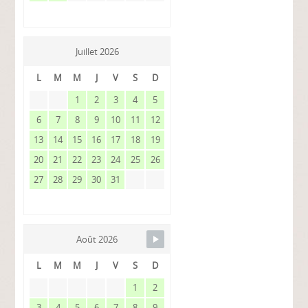
Juillet 2026
L
M
M
J
V
S
D
1
2
3
4
5
6
7
8
9
10
11
12
13
14
15
16
17
18
19
20
21
22
23
24
25
26
27
28
29
30
31
Août 2026
L
M
M
J
V
S
D
1
2
3
4
5
6
7
8
9