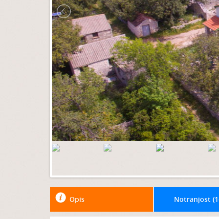
Opis
Notranjost (
1