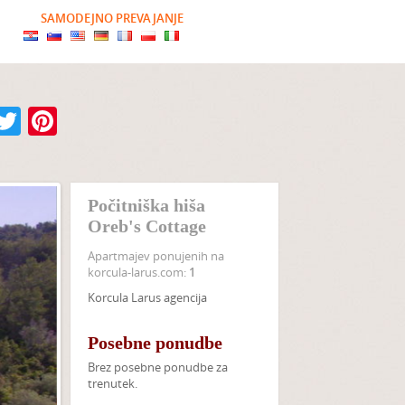
SAMODEJNO PREVAJANJE
Facebook
Twitter
Pinterest
Počitniška hiša
Oreb's Cottage
Apartmajev ponujenih na
korcula-larus.com:
1
Korcula Larus agencija
Posebne ponudbe
Brez posebne ponudbe za
trenutek.