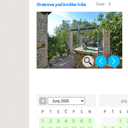
Orebova počitniška hiša
Oseb:
3
Juli
P
T
S
Č
P
S
N
P
T
S
1
2
3
4
5
6
7
1