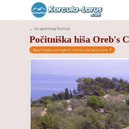
← Vsi apartmaji Korčula
Počitniška hiša Oreb's 
Apartmajev ponujenih na korcula-larus.com:
1