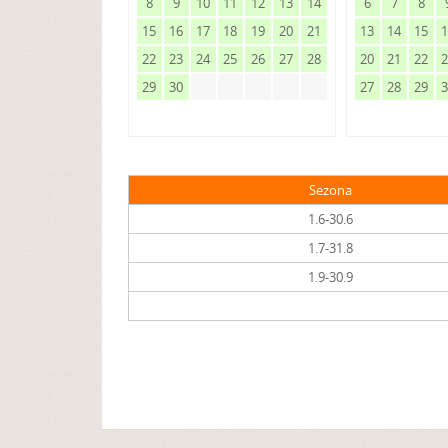
8
9
10
11
12
13
14
6
7
8
15
16
17
18
19
20
21
13
14
15
22
23
24
25
26
27
28
20
21
22
29
30
27
28
29
Sezona
1.6-30.6
1.7-31.8
1.9-30.9