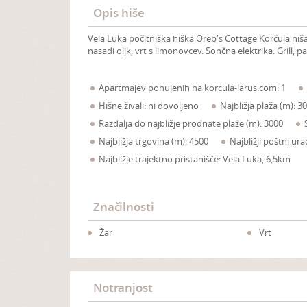
Opis hiše
Vela Luka počitniška hiška Oreb's Cottage Korčula hiša
nasadi oljk, vrt s limonovcev. Sončna elektrika. Grill, p
Apartmajev ponujenih na korcula-larus.com: 1
Hišne živali: ni dovoljeno
Najbližja plaža (m): 3
Razdalja do najbližje prodnate plaže (m): 3000
Najbližja trgovina (m): 4500
Najbližji poštni ur
Najbližje trajektno pristanišče: Vela Luka, 6,5km
Značilnosti
Žar
Vrt
Notranjost