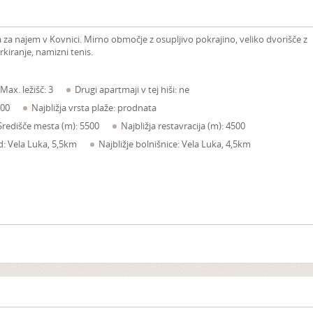
 za najem v Kovnici. Mirno območje z osupljivo pokrajino, veliko dvorišče z
arkiranje, namizni tenis.
Max. ležišč: 3
Drugi apartmaji v tej hiši: ne
000
Najbližja vrsta plaže: prodnata
Središče mesta (m): 5500
Najbližja restavracija (m): 4500
ad: Vela Luka, 5,5km
Najbližje bolnišnice: Vela Luka, 4,5km