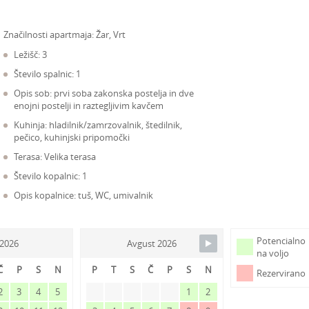
Značilnosti apartmaja:
Žar, Vrt
Ležišč: 3
Število spalnic: 1
Opis sob: prvi soba zakonska postelja in dve
enojni postelji in raztegljivim kavčem
Kuhinja: hladilnik/zamrzovalnik, štedilnik,
pečico, kuhinjski pripomočki
Terasa: Velika terasa
Število kopalnic: 1
Opis kopalnice: tuš, WC, umivalnik
Potencialno
j 2026
Avgust 2026
na voljo
Č
P
S
N
P
T
S
Č
P
S
N
Rezervirano
2
3
4
5
1
2