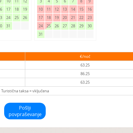
9
10
11
12
3
4
5
6
7
8
9
16
17
18
19
10
11
12
13
14
15
16
23
24
25
26
17
18
19
20
21
22
23
30
31
24
25
26
27
28
29
30
31
€/noč
63.25
86.25
63.25
Turistična taksa = vključena
Pošlji
povpraševanje