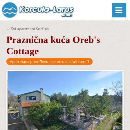
← Svi apartmani Korčula
Praznična kuća Oreb's
Cottage
Apartmana ponuđeno na korcula-larus.com:
1