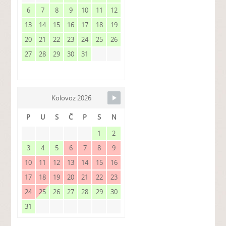
6
7
8
9
10
11
12
13
14
15
16
17
18
19
20
21
22
23
24
25
26
27
28
29
30
31
Kolovoz 2026
P
U
S
Č
P
S
N
1
2
3
4
5
6
7
8
9
10
11
12
13
14
15
16
17
18
19
20
21
22
23
24
25
26
27
28
29
30
31