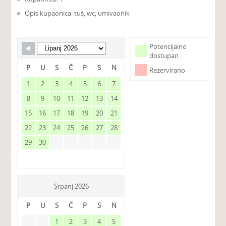
Opis kupaonica: tuš, wc, umivaonik
Potencijalno
dostupan
P
U
S
Č
P
S
N
Rezervirano
1
2
3
4
5
6
7
8
9
10
11
12
13
14
15
16
17
18
19
20
21
22
23
24
25
26
27
28
29
30
Srpanj 2026
P
U
S
Č
P
S
N
1
2
3
4
5