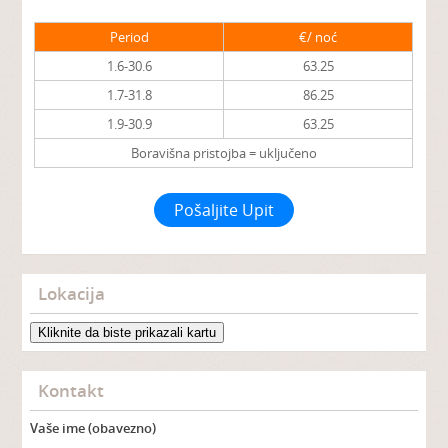
Period
€/ noć
1.6-30.6
63.25
1.7-31.8
86.25
1.9-30.9
63.25
Boravišna pristojba = uključeno
Pošaljite Upit
Lokacija
Kliknite da biste prikazali kartu
Kontakt
Vaše ime (obavezno)