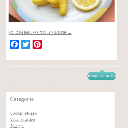
SOLO IN INGLESE /
ONLY ENGLISH
→
F
T
Pi
a
w
nt
c
itt
er
e
er
e
TORNA ALL'INIZIO
b
st
o
o
Categorie
k
Consigli alloggio
Vacanze attive
Spiagge