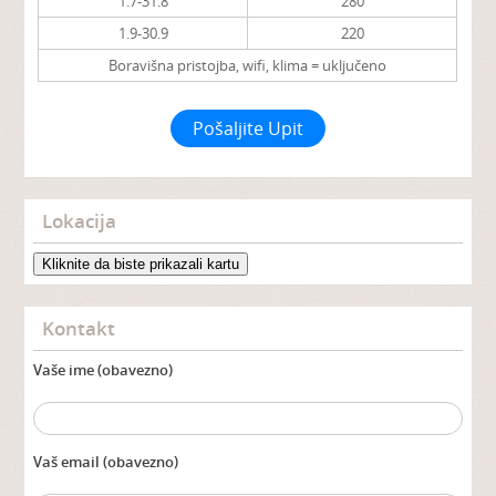
1.7-31.8
280
1.9-30.9
220
Boravišna pristojba, wifi, klima = uključeno
Pošaljite Upit
Lokacija
Kliknite da biste prikazali kartu
Kontakt
Vaše ime (obavezno)
Vaš email (obavezno)