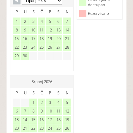
dostupan
P
U
S
Č
P
S
N
Rezervirano
1
2
3
4
5
6
7
8
9
10
11
12
13
14
15
16
17
18
19
20
21
22
23
24
25
26
27
28
29
30
Srpanj 2026
P
U
S
Č
P
S
N
1
2
3
4
5
6
7
8
9
10
11
12
13
14
15
16
17
18
19
20
21
22
23
24
25
26