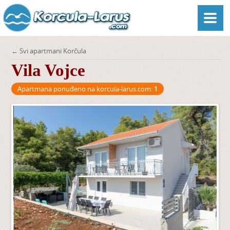
← Svi apartmani Korčula
Vila Vojce
Apartmana ponuđeno na korcula-larus.com:
1