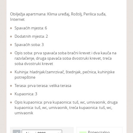
Obilježja apartmana:
Klima uređaj, Roštilj, Perilica suđa,
Internet
Spavaćih mjesta: 6
Dodatnih mjesta: 2
Spavaćih soba: 3
Opis soba: prva spavaća soba bračni krevet i dva kauča na
razvlačenje, druga spavaća soba dvostruki krevet, treća
soba dvostruki krevet
Kuhinja: hladnjak/zamrzivač, štednjak, pećnica, kuhinjske
potrepštine
Terasa: prva terasa: velika terasa
Kupaonica: 3
Opis kupaonica: prva kupaonica: tuš, wc, umivaonik, druga
kupaonica: tuš, wc, umivaonik, treća kupaonica: tuš, wc,
umivaonik
Potencijalno