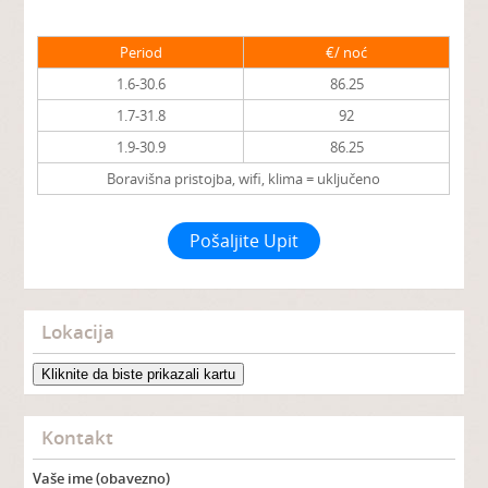
Period
€/ noć
1.6-30.6
86.25
1.7-31.8
92
1.9-30.9
86.25
Boravišna pristojba, wifi, klima = uključeno
Pošaljite Upit
Lokacija
Kliknite da biste prikazali kartu
Kontakt
Vaše ime (obavezno)