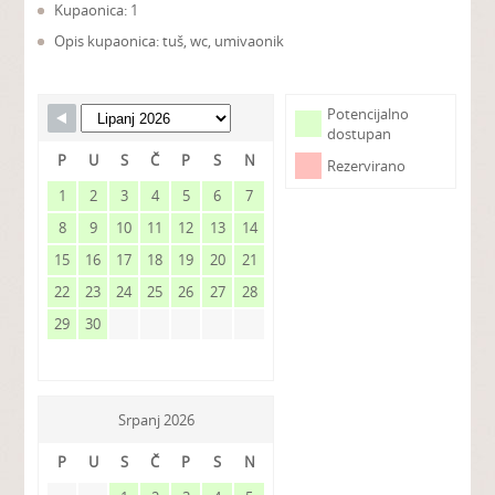
Kupaonica: 1
Opis kupaonica: tuš, wc, umivaonik
Potencijalno
dostupan
P
U
S
Č
P
S
N
Rezervirano
1
2
3
4
5
6
7
8
9
10
11
12
13
14
15
16
17
18
19
20
21
22
23
24
25
26
27
28
29
30
Srpanj 2026
P
U
S
Č
P
S
N