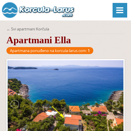
← Svi apartmani Korčula
Apartmani Ella
Apartmana ponuđeno na korcula-larus.com:
1