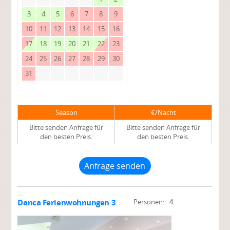
3
4
5
6
7
8
9
10
11
12
13
14
15
16
17
18
19
20
21
22
23
24
25
26
27
28
29
30
31
Season
€/Nacht
Bitte senden Anfrage für
Bitte senden Anfrage für
den besten Preis.
den besten Preis.
Anfrage senden
Danca Ferienwohnungen 3
Personen:
4