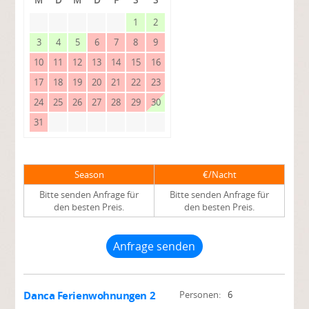
M
D
M
D
F
S
S
1
2
3
4
5
6
7
8
9
10
11
12
13
14
15
16
17
18
19
20
21
22
23
24
25
26
27
28
29
30
31
Season
€/Nacht
Bitte senden Anfrage für
Bitte senden Anfrage für
den besten Preis.
den besten Preis.
Anfrage senden
Danca Ferienwohnungen 2
Personen:
6