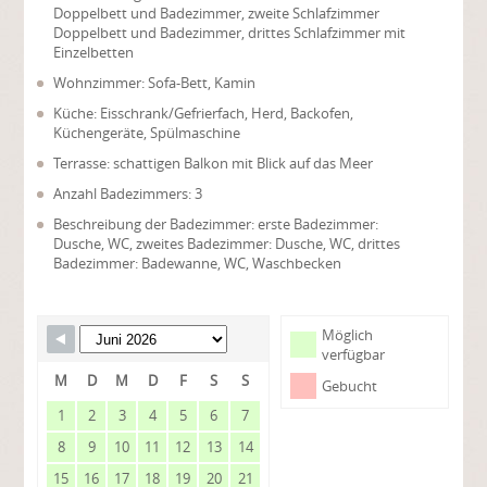
Doppelbett und Badezimmer, zweite Schlafzimmer
Doppelbett und Badezimmer, drittes Schlafzimmer mit
Einzelbetten
Wohnzimmer: Sofa-Bett, Kamin
Küche: Eisschrank/Gefrierfach, Herd, Backofen,
Küchengeräte, Spülmaschine
Terrasse: schattigen Balkon mit Blick auf das Meer
Anzahl Badezimmers: 3
Beschreibung der Badezimmer: erste Badezimmer:
Dusche, WC, zweites Badezimmer: Dusche, WC, drittes
Badezimmer: Badewanne, WC, Waschbecken
Möglich
verfügbar
M
D
M
D
F
S
S
Gebucht
1
2
3
4
5
6
7
8
9
10
11
12
13
14
15
16
17
18
19
20
21