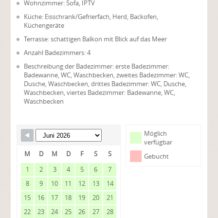
Wohnzimmer: Sofa, IPTV
Küche: Eisschrank/Gefrierfach, Herd, Backofen,
Küchengeräte
Terrasse: schattigen Balkon mit Blick auf das Meer
Anzahl Badezimmers: 4
Beschreibung der Badezimmer: erste Badezimmer:
Badewanne, WC, Waschbecken, zweites Badezimmer: WC,
Dusche, Waschbecken, drittes Badezimmer: WC, Dusche,
Waschbecken, viertes Badezimmer: Badewanne, WC,
Waschbecken
Möglich
verfügbar
M
D
M
D
F
S
S
Gebucht
1
2
3
4
5
6
7
8
9
10
11
12
13
14
15
16
17
18
19
20
21
22
23
24
25
26
27
28