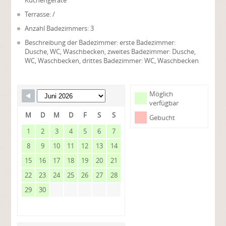
Küchengeräte
Terrasse: /
Anzahl Badezimmers: 3
Beschreibung der Badezimmer: erste Badezimmer:
Dusche, WC, Waschbecken, zweites Badezimmer: Dusche,
WC, Waschbecken, drittes Badezimmer: WC, Waschbecken
Möglich
verfügbar
M
D
M
D
F
S
S
Gebucht
1
2
3
4
5
6
7
8
9
10
11
12
13
14
15
16
17
18
19
20
21
22
23
24
25
26
27
28
29
30