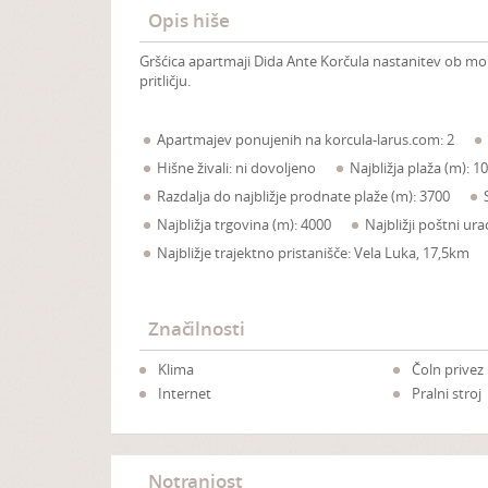
Opis hiše
Gršćica apartmaji Dida Ante Korčula nastanitev ob morj
pritličju.
Apartmajev ponujenih na korcula-larus.com: 2
Hišne živali: ni dovoljeno
Najbližja plaža (m): 10
Razdalja do najbližje prodnate plaže (m): 3700
Najbližja trgovina (m): 4000
Najbližji poštni ur
Najbližje trajektno pristanišče: Vela Luka, 17,5km
Značilnosti
Klima
Čoln privez
Internet
Pralni stroj
Notranjost