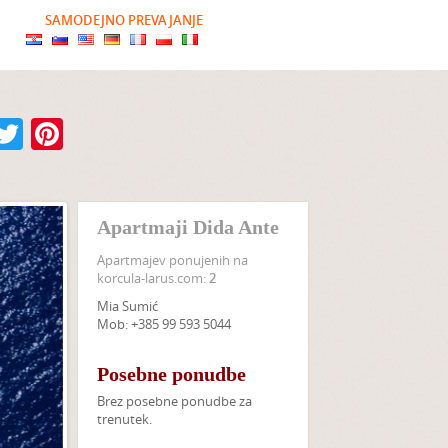
SAMODEJNO PREVAJANJE
Facebook
Twitter
Pinterest
Apartmaji Dida Ante
Apartmajev ponujenih na
korcula-larus.com:
2
Mia Sumić
Mob: +385 99 593 5044
Posebne ponudbe
Brez posebne ponudbe za
trenutek.