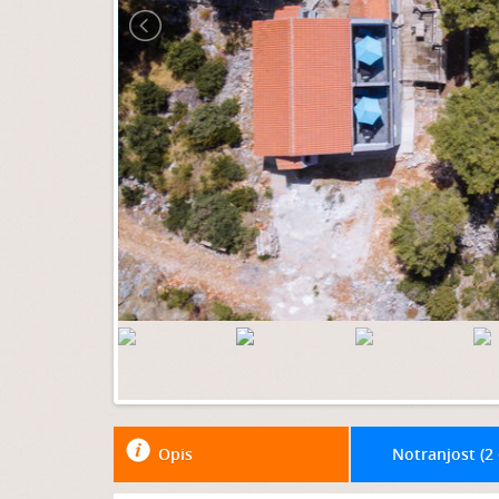
Opis
Notranjost (
2