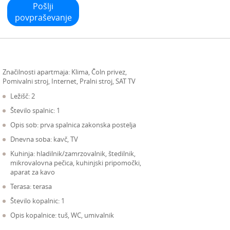
Pošlji
povpraševanje
Značilnosti apartmaja:
Klima, Čoln privez,
Pomivalni stroj, Internet, Pralni stroj, SAT TV
Ležišč: 2
Število spalnic: 1
Opis sob: prva spalnica zakonska postelja
Dnevna soba: kavč, TV
Kuhinja: hladilnik/zamrzovalnik, štedilnik,
mikrovalovna pečica, kuhinjski pripomočki,
aparat za kavo
Terasa: terasa
Število kopalnic: 1
Opis kopalnice: tuš, WC, umivalnik