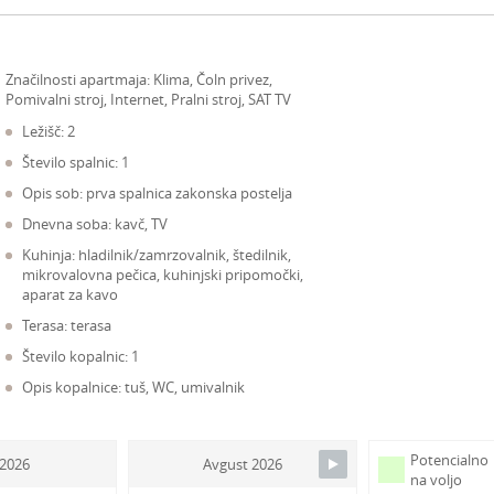
Značilnosti apartmaja:
Klima, Čoln privez,
Pomivalni stroj, Internet, Pralni stroj, SAT TV
Ležišč: 2
Število spalnic: 1
Opis sob: prva spalnica zakonska postelja
Dnevna soba: kavč, TV
Kuhinja: hladilnik/zamrzovalnik, štedilnik,
mikrovalovna pečica, kuhinjski pripomočki,
aparat za kavo
Terasa: terasa
Število kopalnic: 1
Opis kopalnice: tuš, WC, umivalnik
Potencialno
j 2026
Avgust 2026
na voljo