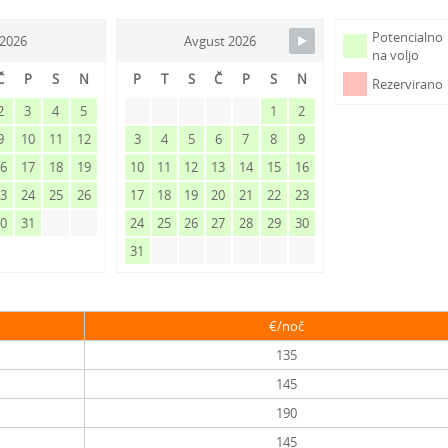
Potencialno
j 2026
Avgust 2026
na voljo
Č
P
S
N
P
T
S
Č
P
S
N
Rezervirano
2
3
4
5
1
2
9
10
11
12
3
4
5
6
7
8
9
16
17
18
19
10
11
12
13
14
15
16
23
24
25
26
17
18
19
20
21
22
23
30
31
24
25
26
27
28
29
30
31
€/noč
135
145
190
145