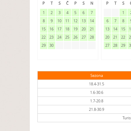
P
T
S
Č
P
S
N
P
T
S
1
2
3
4
5
6
7
1
8
9
10
11
12
13
14
6
7
8
15
16
17
18
19
20
21
13
14
15
22
23
24
25
26
27
28
20
21
22
29
30
27
28
29
Sezona
18.4-31.5
1.6-30.6
1.7-20.8
21.8-30.9
Turis