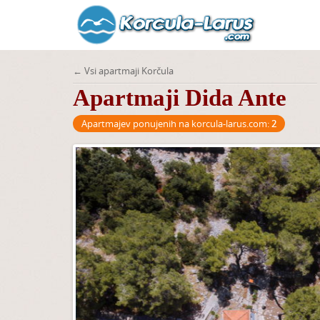
← Vsi apartmaji Korčula
Apartmaji Dida Ante
Apartmajev ponujenih na korcula-larus.com:
2