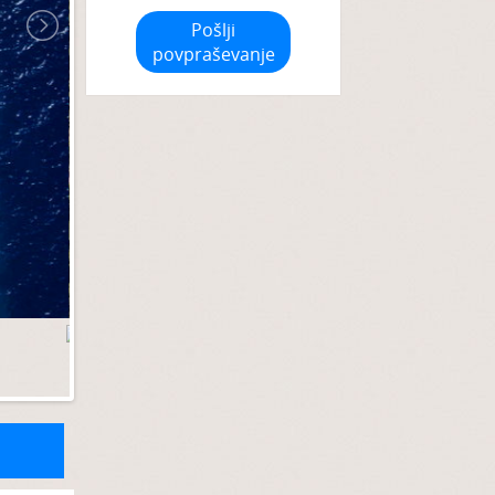
Pošlji
povpraševanje