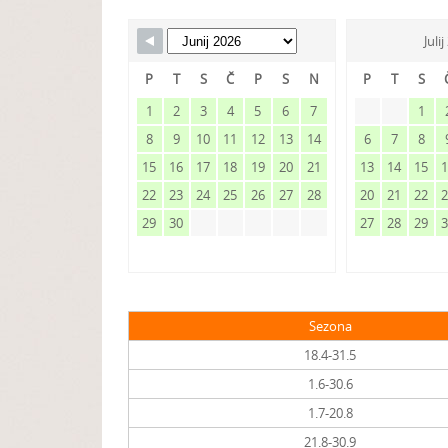
Juli
P
T
S
Č
P
S
N
P
T
S
1
2
3
4
5
6
7
1
8
9
10
11
12
13
14
6
7
8
15
16
17
18
19
20
21
13
14
15
22
23
24
25
26
27
28
20
21
22
29
30
27
28
29
Sezona
18.4-31.5
1.6-30.6
1.7-20.8
21.8-30.9