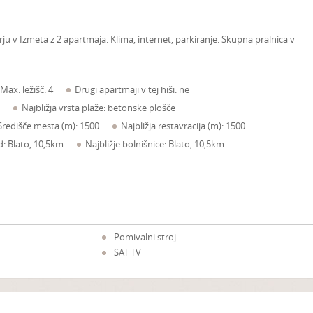
u v Izmeta z 2 apartmaja. Klima, internet, parkiranje. Skupna pralnica v
Max. ležišč: 4
Drugi apartmaji v tej hiši: ne
Najbližja vrsta plaže: betonske plošče
Središče mesta (m): 1500
Najbližja restavracija (m): 1500
ad: Blato, 10,5km
Najbližje bolnišnice: Blato, 10,5km
Pomivalni stroj
SAT TV