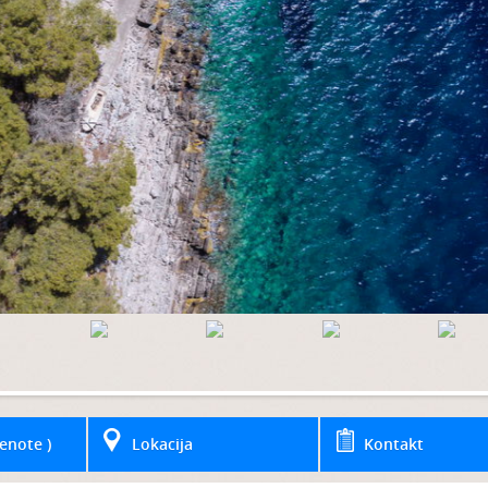
enote )
Lokacija
Kontakt