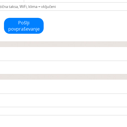
tična taksa, WiFi, klima = vključeni
Pošlji
povpraševanje