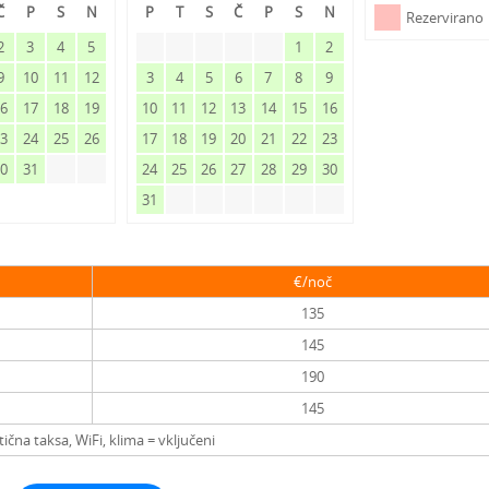
Č
P
S
N
P
T
S
Č
P
S
N
Rezervirano
2
3
4
5
1
2
9
10
11
12
3
4
5
6
7
8
9
16
17
18
19
10
11
12
13
14
15
16
23
24
25
26
17
18
19
20
21
22
23
30
31
24
25
26
27
28
29
30
31
€/noč
135
145
190
145
tična taksa, WiFi, klima = vključeni