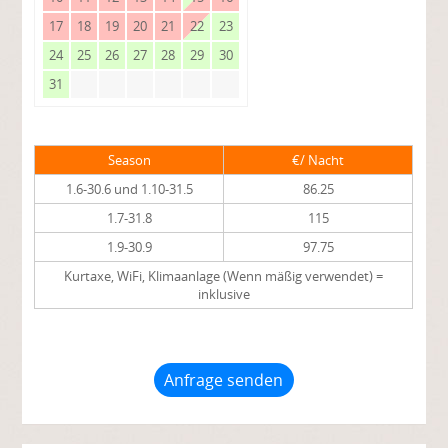
17
18
19
20
21
22
23
24
25
26
27
28
29
30
31
Season
€/ Nacht
1.6-30.6 und 1.10-31.5
86.25
1.7-31.8
115
1.9-30.9
97.75
Kurtaxe, WiFi, Klimaanlage (Wenn mäßig verwendet) =
inklusive
Anfrage senden