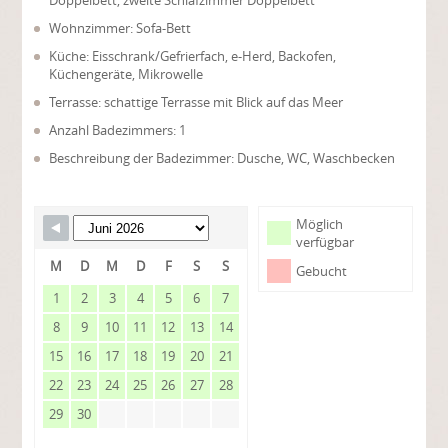
Doppelbett, zweite Schlafzimmer Doppelbett
Wohnzimmer: Sofa-Bett
Küche: Eisschrank/Gefrierfach, e-Herd, Backofen,
Küchengeräte, Mikrowelle
Terrasse: schattige Terrasse mit Blick auf das Meer
Anzahl Badezimmers: 1
Beschreibung der Badezimmer: Dusche, WC, Waschbecken
Möglich
verfügbar
M
D
M
D
F
S
S
Gebucht
1
2
3
4
5
6
7
8
9
10
11
12
13
14
15
16
17
18
19
20
21
22
23
24
25
26
27
28
29
30