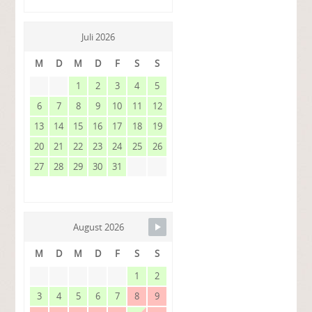
Juli 2026
M
D
M
D
F
S
S
1
2
3
4
5
6
7
8
9
10
11
12
13
14
15
16
17
18
19
20
21
22
23
24
25
26
27
28
29
30
31
August 2026
M
D
M
D
F
S
S
1
2
3
4
5
6
7
8
9