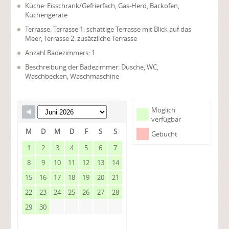
Küche: Eisschrank/Gefrierfach, Gas-Herd, Backofen,
Küchengeräte
Terrasse: Terrasse 1: schattige Terrasse mit Blick auf das
Meer, Terrasse 2: zusätzliche Terrasse
Anzahl Badezimmers: 1
Beschreibung der Badezimmer: Dusche, WC,
Waschbecken, Waschmaschine
Möglich
verfügbar
M
D
M
D
F
S
S
Gebucht
1
2
3
4
5
6
7
8
9
10
11
12
13
14
15
16
17
18
19
20
21
22
23
24
25
26
27
28
29
30