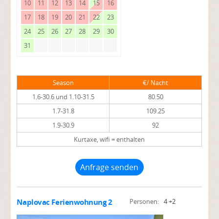
10
11
12
13
14
15
16
17
18
19
20
21
22
23
24
25
26
27
28
29
30
31
Season
€/ Nacht
1.6-30.6 und 1.10-31.5
80.50
1.7-31.8
109.25
1.9-30.9
92
Kurtaxe, wifi = enthalten
Anfrage senden
Naplovac Ferienwohnung 2
Personen:
4 +2