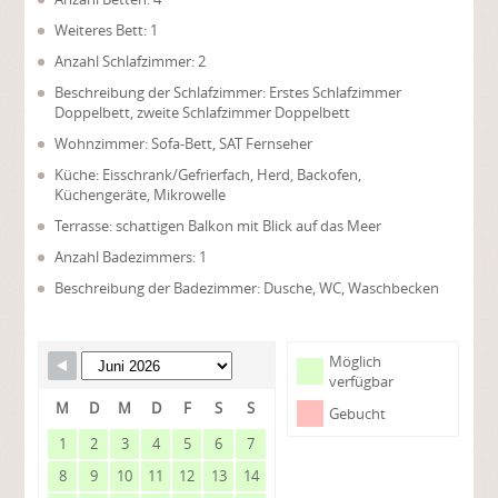
Weiteres Bett: 1
Anzahl Schlafzimmer: 2
Beschreibung der Schlafzimmer: Erstes Schlafzimmer
Doppelbett, zweite Schlafzimmer Doppelbett
Wohnzimmer: Sofa-Bett, SAT Fernseher
Küche: Eisschrank/Gefrierfach, Herd, Backofen,
Küchengeräte, Mikrowelle
Terrasse: schattigen Balkon mit Blick auf das Meer
Anzahl Badezimmers: 1
Beschreibung der Badezimmer: Dusche, WC, Waschbecken
Möglich
verfügbar
M
D
M
D
F
S
S
Gebucht
1
2
3
4
5
6
7
8
9
10
11
12
13
14