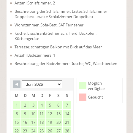
Anzahl Schlafzimmer: 2
Beschreibung der Schlafzimmer: Erstes Schlafzimmer
Doppelbett, zweite Schlafzimmer Doppelbett
Wohnzimmer: Sofa-Bett, SAT Fernseher
Küche: Eisschrank/Gefrierfach, Herd, Backofen,
Küchengeräte
Terrasse: schattigen Balkon mit Blick auf das Meer
Anzahl Badezimmers: 1
Beschreibung der Badezimmer: Dusche, WC, Waschbecken
Möglich
verfügbar
M
D
M
D
F
S
S
Gebucht
1
2
3
4
5
6
7
8
9
10
11
12
13
14
15
16
17
18
19
20
21
22
23
24
25
26
27
28