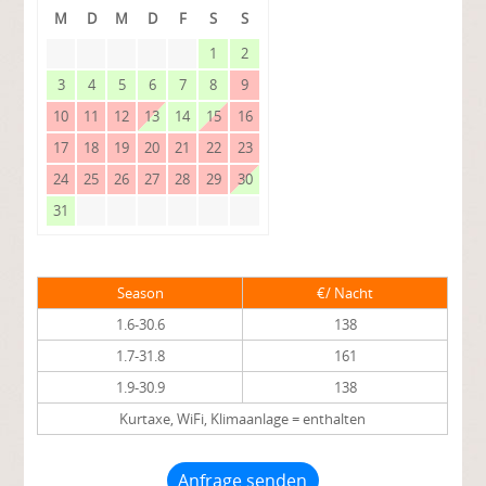
M
D
M
D
F
S
S
1
2
3
4
5
6
7
8
9
10
11
12
13
14
15
16
17
18
19
20
21
22
23
24
25
26
27
28
29
30
31
Season
€/ Nacht
1.6-30.6
138
1.7-31.8
161
1.9-30.9
138
Kurtaxe, WiFi, Klimaanlage = enthalten
Anfrage senden