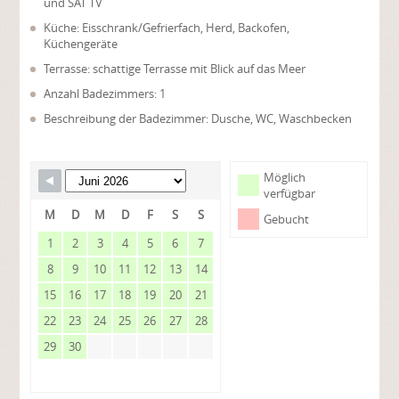
und SAT TV
Küche: Eisschrank/Gefrierfach, Herd, Backofen,
Küchengeräte
Terrasse: schattige Terrasse mit Blick auf das Meer
Anzahl Badezimmers: 1
Beschreibung der Badezimmer: Dusche, WC, Waschbecken
Möglich
verfügbar
M
D
M
D
F
S
S
Gebucht
1
2
3
4
5
6
7
8
9
10
11
12
13
14
15
16
17
18
19
20
21
22
23
24
25
26
27
28
29
30