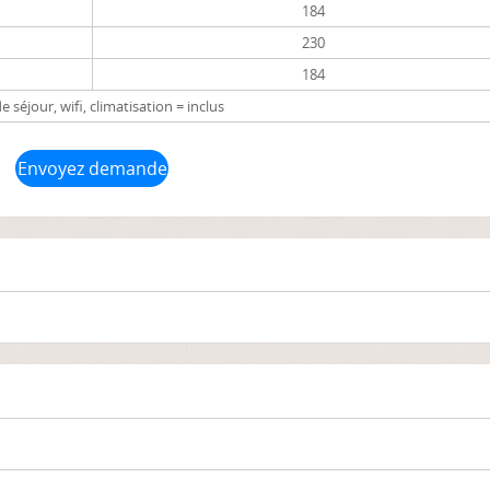
184
230
184
e séjour, wifi, climatisation = inclus
Envoyez demande