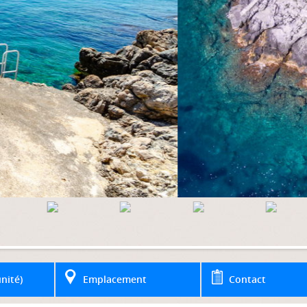
nité)
Emplacement
Contact