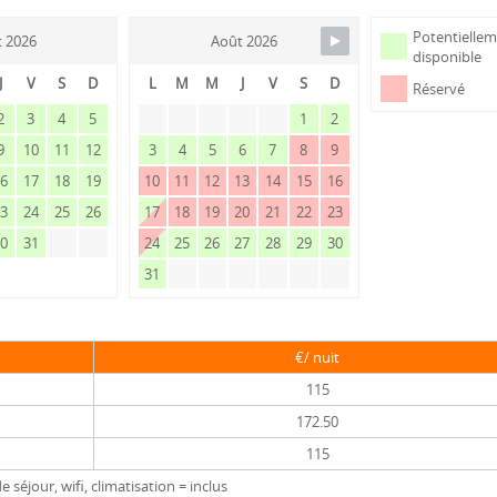
Potentielle
et 2026
Août 2026
disponible
J
V
S
D
L
M
M
J
V
S
D
Réservé
2
3
4
5
1
2
9
10
11
12
3
4
5
6
7
8
9
16
17
18
19
10
11
12
13
14
15
16
23
24
25
26
17
18
19
20
21
22
23
30
31
24
25
26
27
28
29
30
31
€/ nuit
115
172.50
115
e séjour, wifi, climatisation = inclus