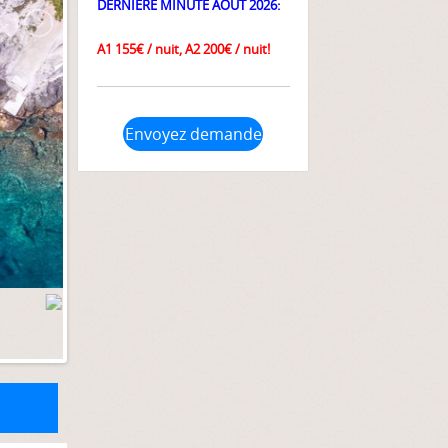
DERNIÈRE MINUTE AOÛT 2026:
A1 155€
/ nuit,
A2 200€
/ nuit!
Envoyez demande