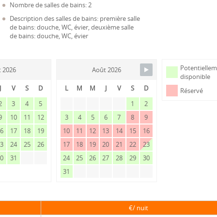
Nombre de salles de bains: 2
Description des salles de bains: première salle
de bains: douche, WC, évier, deuxième salle
de bains: douche, WC, évier
Potentielle
et 2026
Août 2026
disponible
J
V
S
D
L
M
M
J
V
S
D
Réservé
2
3
4
5
1
2
9
10
11
12
3
4
5
6
7
8
9
16
17
18
19
10
11
12
13
14
15
16
23
24
25
26
17
18
19
20
21
22
23
30
31
24
25
26
27
28
29
30
31
€/ nuit