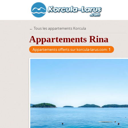
← Tous les appartements Korcula
Appartements Rina
Appartements offerts sur korcula-larus.com:
1