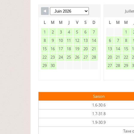
Juill
L
M
M
J
V
S
D
L
M
M
1
2
3
4
5
6
7
1
8
9
10
11
12
13
14
6
7
8
15
16
17
18
19
20
21
13
14
15
22
23
24
25
26
27
28
20
21
22
29
30
27
28
29
Saison
1.6-30.6
1.7-31.8
1.9-30.9
Taxe d