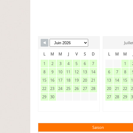
Juill
L
M
M
J
V
S
D
L
M
M
1
2
3
4
5
6
7
1
8
9
10
11
12
13
14
6
7
8
15
16
17
18
19
20
21
13
14
15
22
23
24
25
26
27
28
20
21
22
29
30
27
28
29
Saison